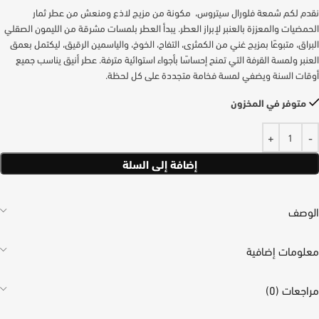
نقدم لكم شمعة فلورال سيتروس، مكونة من مزيج لاذع ومنعش من عطر ثمار
الحمضيات والمعززة بالعنبر لإبراز العطر. يبدأ العطر بلمسات مشرقة من الليمون الصقلي
البراق، متبوعًا بمزيج غني من الكمثرى، التفاح، الخوخ، والياسمين الرقيق، ليكتمل بعمق
العنبر ولمسة القرفة التي تمنح إحساسًا بأجواء استوائية مترفة. عطر أنيق يناسب جميع
أوقات السنة ويضفي لمسة فخامة متجددة على كل لحظة.
متوفر في المخزون
إضافة إلى السلة
الوصف
معلومات إضافية
مراجعات (0)