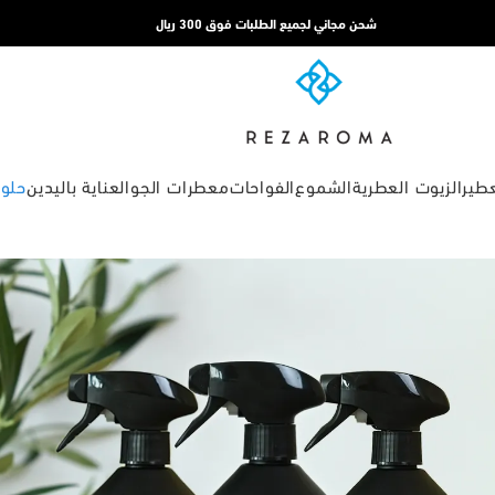
شحن مجاني لجميع الطلبات فوق 300 ريال
عطير
الزيوت العطرية
الشموع
الفواحات
معطرات الجو
العناية باليدين
حلول