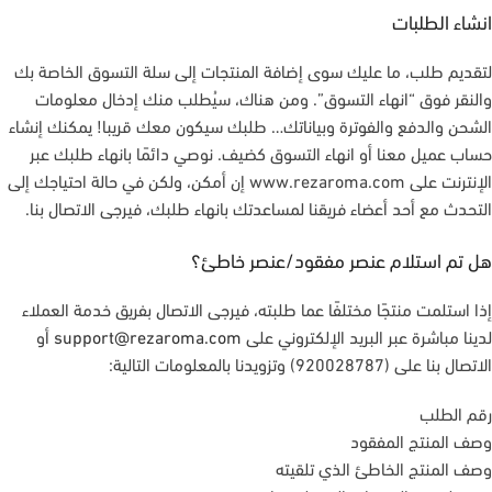
انشاء الطلبات
لتقديم طلب، ما عليك سوى إضافة المنتجات إلى سلة التسوق الخاصة بك
والنقر فوق “انهاء التسوق”. ومن هناك، سيُطلب منك إدخال معلومات
الشحن والدفع والفوترة وبياناتك… طلبك سيكون معك قريبا! يمكنك إنشاء
حساب عميل معنا أو انهاء التسوق كضيف. نوصي دائمًا بانهاء طلبك عبر
الإنترنت على www.rezaroma.com إن أمكن، ولكن في حالة احتياجك إلى
التحدث مع أحد أعضاء فريقنا لمساعدتك بانهاء طلبك، فيرجى الاتصال بنا.
هل تم استلام عنصر مفقود/عنصر خاطئ؟
إذا استلمت منتجًا مختلفًا عما طلبته، فيرجى الاتصال بفريق خدمة العملاء
لدينا مباشرة عبر البريد الإلكتروني على
support@rezaroma.com
أو
الاتصال بنا على (920028787) وتزويدنا بالمعلومات التالية:
رقم الطلب
وصف المنتج المفقود
وصف المنتج الخاطئ الذي تلقيته