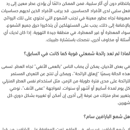
بانتظام دون أي آثار سلبية، فمن الممكن دائمًا أن يؤدي عطر معين إلى رد
فعل سلبي لدى الأفراد الحساسين. قد يرغب الأفراد الذين لديهم حساسيات
معروفة تجاه عطور معينة في تجنب الشموع التي تحتوي على تلك الروائح.
بالإضافة إلى ذلك، يجب على المستهلكين أن يتذكروا حرق جميع الشموع،
سواء المعطرة أو غير المعطرة، في منطقة جيدة التهوية. إذا كان لديك أي
أسئلة أو مخاوف أخرى، ننصحك باستشارة طبيبك.
لماذا لم تعد رائحة شمعتي قوية كما كانت في السابق؟
في بعض الأحيان، يمكن أن يصاب الناس “بالعمى الأنفي” تجاه العطر. تسمى
هذه الحالة رسميًا “إرهاق الرائحة”، ويمكن أن تنتج عن التعرض المستمر
للرائحة على مدى فترة طويلة من الزمن، مثل استخدام نفس العطر المنزلي
كل يوم لمدة أسابيع أو أشهر أو سنوات. لمواجهة “عمى الأنف”، نوصي
بتغيير عطر منزلك من غرفة إلى أخرى إن أمكن أو تغييره بشكل دوري كل
شهرين.
هل شمع البارافين سام؟
لا، شمع البارافين غير سام. في الواقع، تمت الموافقة على البارافين من قبل