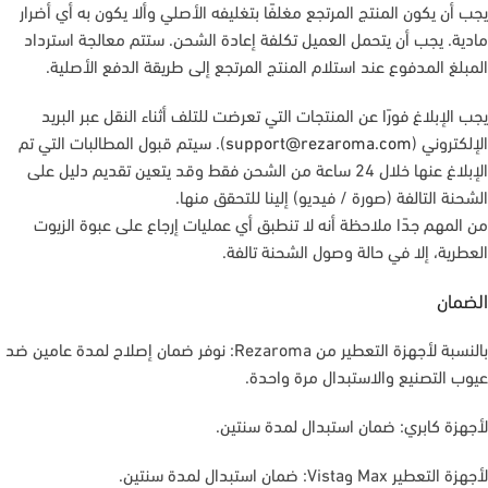
يجب أن يكون المنتج المرتجع مغلفًا بتغليفه الأصلي وألا يكون به أي أضرار
مادية. يجب أن يتحمل العميل تكلفة إعادة الشحن. ستتم معالجة استرداد
المبلغ المدفوع عند استلام المنتج المرتجع إلى طريقة الدفع الأصلية.
يجب الإبلاغ فورًا عن المنتجات التي تعرضت للتلف أثناء النقل عبر البريد
الإلكتروني (
support@rezaroma.com
). سيتم قبول المطالبات التي تم
الإبلاغ عنها خلال 24 ساعة من الشحن فقط وقد يتعين تقديم دليل على
الشحنة التالفة (صورة / فيديو) إلينا للتحقق منها.
من المهم جدًا ملاحظة أنه لا تنطبق أي عمليات إرجاع على عبوة الزيوت
العطرية، إلا في حالة وصول الشحنة تالفة.
الضمان
بالنسبة لأجهزة التعطير من Rezaroma: نوفر ضمان إصلاح لمدة عامين ضد
عيوب التصنيع والاستبدال مرة واحدة.
لأجهزة كابري: ضمان استبدال لمدة سنتين.
لأجهزة التعطير Max وVista: ضمان استبدال لمدة سنتين.