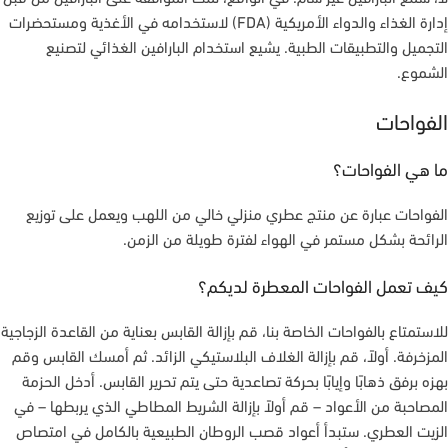
إدارة الغذاء والدواء الأمريكية (FDA) لاستخدامه في الأغذية ومستحضرات
التجميل والتطبيقات الطبية. يشيع استخدام البارافين الغذائي لتصنيع
الشموع.
الفواحات
ما هي الفواحات؟
الفواحات عبارة عن منتج عطري منزلي خالي من اللهب ويعمل على توزيع
الرائحة بشكل مستمر في الهواء لفترة طويلة من الزمن.
كيف تعمل الفواحات المعطرة لديكم؟
للاستمتاع بالفواحات الخاصة بنا، قم بإزالة القابس بعناية من القاعدة الزجاجية
المزخرفة. أولاً، قم بإزالة الغلاف البلاستيكي الزائد. ثم أمسك القابس وقم
بهزه برفق ذهابًا وإيابًا بحركة تصاعدية حتى يتم تحرير القابس. أدخل الحزمة
المصاحبة من الأعواد – قم أولاً بإزالة الشريط المطاطي الذي يربطها – في
الزيت العطري. ستبدأ أعواد قصب الروطان الطبيعية بالكامل في امتصاص