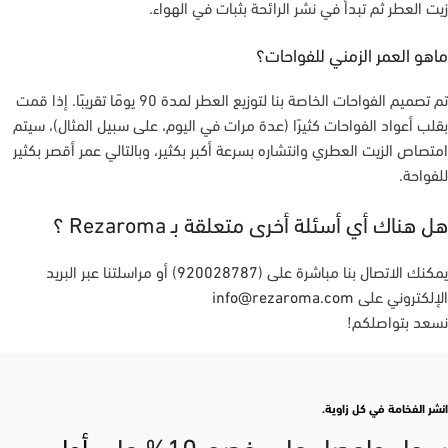
زيت العطر ثم تبدأ في نشر الرائحة بثبات في الهواء.
ماهو العمر الزمني للفواحات؟
تم تصميم الفواحات الخاصة بنا لتوزيع العطر لمدة 90 يومًا تقريبًا. إذا قمت
بقلب أعواد الفواحات كثيرًا (عدة مرات في اليوم، على سبيل المثال)، سيتم
امتصاص الزيت العطري وانتشاره بسرعة أكبر بكثير، وبالتالي عمر أقصر بكثير
للفواحة.
هل هناك أي أسئلة أخرى متعلقة بـ Rezaroma ؟
يمكنك الاتصال بنا مباشرة على (
920028787
) أو مراسلتنا عبر البريد
الإلكتروني على
info@rezaroma.com
نسعد بتواصلكم!
انشر الفخامة في كل زاوية.
سجل واحصل على خصم 10% على
أول